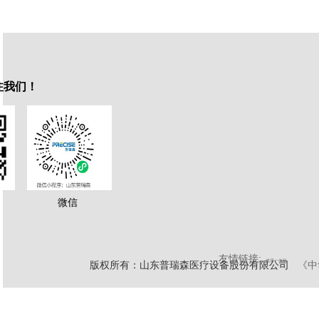
注我们！
微信
友情链接:
健康一体机
版权所有：山东普瑞森医疗设备股份有限公司
《中