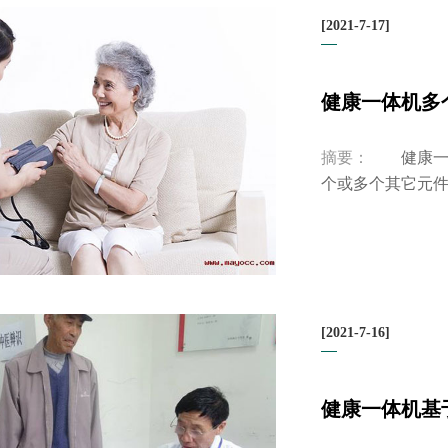
[2021-7-17]
健康一体机多
摘要：
健康一体
个或多个其它元件
[2021-7-16]
健康一体机基