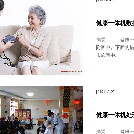
[2021-8-2]
健康一体机数
摘要：
健康一体
附图中。下面的
实施例中...
[2021-8-2]
健康一体机处
摘要：
健康一体