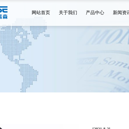
网站首页
关于我们
产品中心
新闻资