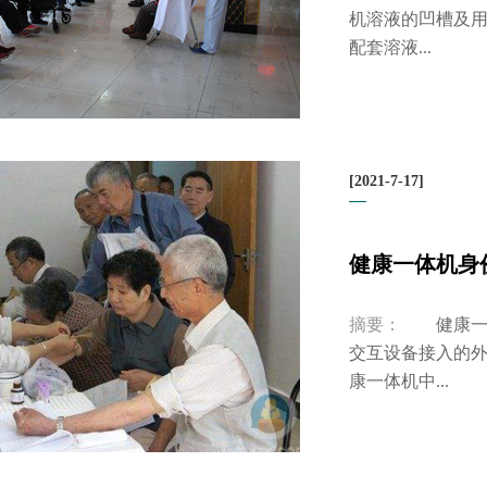
机溶液的凹槽及
配套溶液...
[2021-7-17]
健康一体机身
摘要：
健康一体
交互设备接入的
康一体机中...