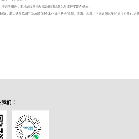
、培训等服务，常见故障帮助形成原因排除及以后维护零部件供应。
内解决，若因硬件原因导致故障在5个工作日内解决(新疆、青海、西藏、内蒙古偏远地区另行协商)，
注我们！