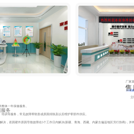
厂家
售
立
供整体一年保修服务。
训服务
、培训等服务，常见故障帮助形成原因排除及以后维护零部件供应。
内解决，若因硬件原因导致故障在5个工作日内解决(新疆、青海、西藏、内蒙古偏远地区另行协商)，