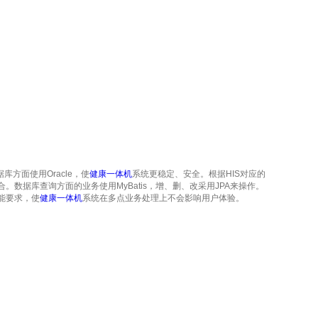
库方面使用Oracle，使
健康一体机
系统更稳定、安全。根据HIS对应的
tis组合。数据库查询方面的业务使用MyBatis，增、删、改采用JPA来操作。
能要求，使
健康一体机
系统在多点业务处理上不会影响用户体验。