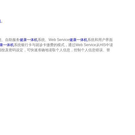
机
。
统、自助服务
健康一体机
系统、Web Service
健康一体机
系统和用户界面
康一体机
系统银行卡与就诊卡缴费的模式，通过Web Service从HIS中读
指纹及密码设定，可快速准确地读取个人信息，控制个人信息错误、替