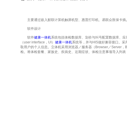
主要通过嵌入默联计算机触屏机型、惠普打印机、易联众医保卡插入
软件设计
软件
健康一体机
系统包括体检数据库、划价与叫号配置数据库、应用程序编程接口（
（user interface，UI）
健康一体机
系统等，并与HIS做好兼容接口。采
取用户的个人信息。立体机采用浏览器／服务器（Browser／Server
检。将体检套餐、家族史、疾病史、近期症状、体检注意事项导入列表