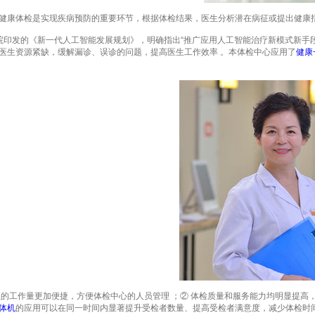
康体检是实现疾病预防的重要环节，根据体检结果，医生分析潜在病征或提出健康指
院印发的《新一代人工智能发展规划》，明确指出“推广应用人工智能治疗新模式新手段，建
医生资源紧缺，缓解漏诊、误诊的问题，提高医生工作效率 。本体检中心应用了
健康
工作量更加便捷，方便体检中心的人员管理 ；② 体检质量和服务能力均明显提高，
体机
的应用可以在同一时间内显著提升受检者数量、提高受检者满意度，减少体检时